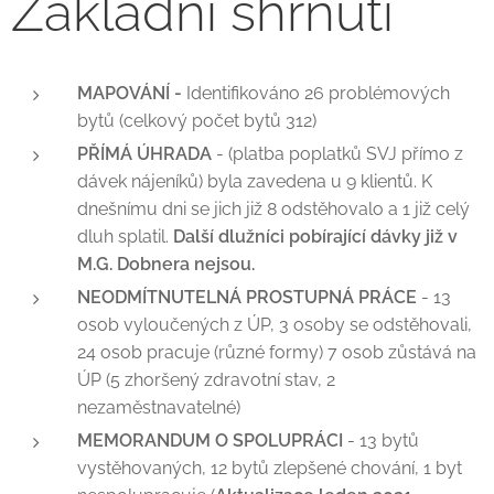
Základní shrnutí
MAPOVÁNÍ -
Identifikováno 26 problémových
bytů (celkový počet bytů 312)
PŘÍMÁ ÚHRADA
- (platba poplatků SVJ přímo z
dávek nájeníků) byla zavedena u 9 klientů. K
dnešnímu dni se jich již 8 odstěhovalo a 1 již celý
dluh splatil.
Další dlužníci pobírající dávky již v
M.G. Dobnera nejsou.
NEODMÍTNUTELNÁ PROSTUPNÁ PRÁCE
- 13
osob vyloučených z ÚP, 3 osoby se odstěhovali,
24 osob pracuje (různé formy) 7 osob zůstává na
ÚP (5 zhoršený zdravotní stav, 2
nezaměstnavatelné)
MEMORANDUM O SPOLUPRÁCI
- 13 bytů
vystěhovaných, 12 bytů zlepšené chování, 1 byt