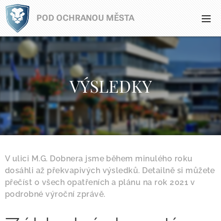
POD OCHRANOU MĚSTA
VÝSLEDKY
V ulici M.G. Dobnera jsme během minulého roku
dosáhli až překvapivých výsledků. Detailně si můžete
přečíst o všech opatřeních a plánu na rok 2021 v
podrobné výroční zprávě.